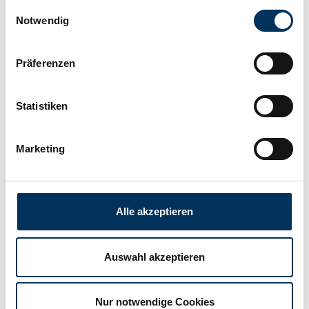
Technologie:
Alkaline
Einwilligungsauswahl
Notwendig
Hersteller:
Camelion
Präferenzen
Breite:
7,9mm
Statistiken
Höhe:
2,1mm
Marketing
Anschluss:
Flattop
Alle akzeptieren
Gewicht:
0,001kg
Auswahl akzeptieren
Nur notwendige Cookies