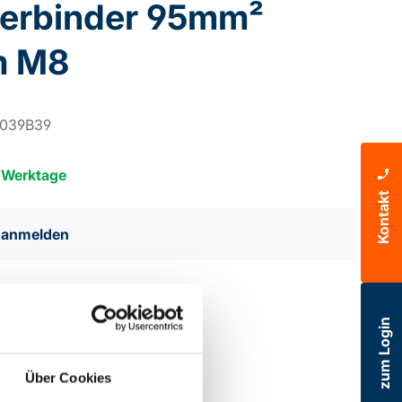
verbinder 95mm²
m M8
1039B39
5 Werktage
Kontakt
e anmelden
 hinzufügen
zum Login
Über Cookies