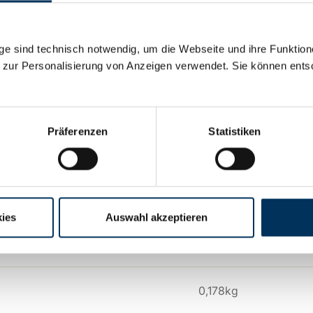
nd 120mm, M8, Querschnitt 95mm², max. Strom 416A, NSGAFÖU
e sind technisch notwendig, um die Webseite und ihre Funktion
 zur Personalisierung von Anzeigen verwendet. Sie können ents
sche Details
Präferenzen
Statistiken
0,416Ah
120mm
ies
Auswahl akzeptieren
95mm
0,178kg