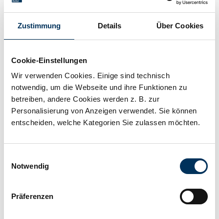
Zum Merkzettel hinzufügen
Zustimmung
Details
Über Cookies
Beschreibung
Lochabstand 120mm, M8, Querschnitt 70mm², max.
Cookie-Einstellungen
Strom 347A, NSGAFÖU, (high flexibility)
Wir verwenden Cookies. Einige sind technisch
notwendig, um die Webseite und ihre Funktionen zu
betreiben, andere Cookies werden z. B. zur
Personalisierung von Anzeigen verwendet. Sie können
Technische Details
entscheiden, welche Kategorien Sie zulassen möchten.
Kapazität:
0,347Ah
Einwilligungsauswahl
Notwendig
Länge:
120mm
Präferenzen
Breite:
70mm