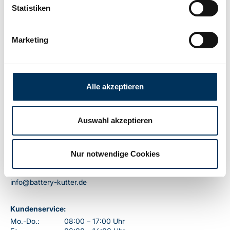
Statistiken
Gewicht:
0,142kg
Marketing
Alle akzeptieren
Kontakt
Auswahl akzeptieren
Battery-Kutter GmbH & Co. KG
Robert-Koch-Straße 19a
22851 Norderstedt
Nur notwendige Cookies
T
+49 40 401 161-0
F
+49 40 401 161-79
info@battery-kutter.de
Kundenservice:
Mo.-Do.:
08:00 – 17:00 Uhr