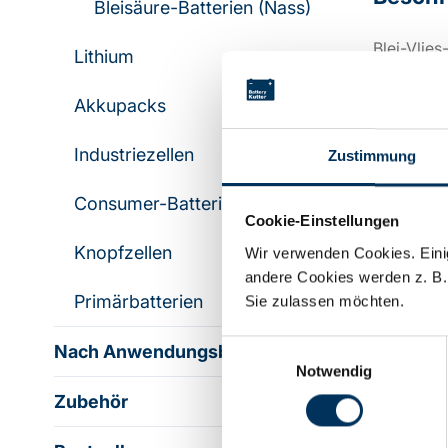
Bleisäure-Batterien (Nass)
Blei-Vlies
Lithium
Innengewi
Akkupacks
Industriezellen
Zustimmung
Techni
Consumer-Batterien & -Akkus
Cookie-Einstellungen
Spannung
Knopfzellen
Wir verwenden Cookies. Einig
andere Cookies werden z. B.
Primärbatterien
Sie zulassen möchten.
Kapazität:
Einwilligungsauswahl
Nach Anwendungsbereich
Notwendig
Technolog
Zubehör
Hersteller