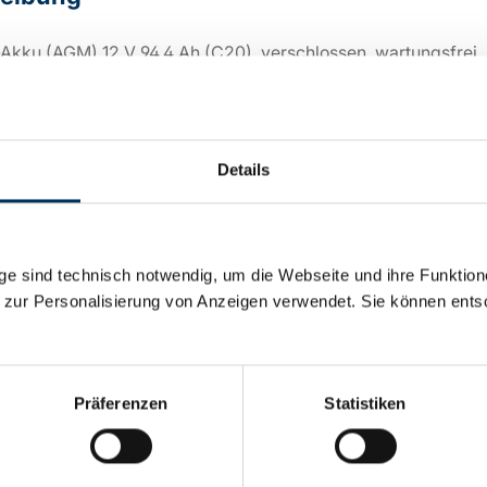
-Akku (AGM) 12 V 94,4 Ah (C20), verschlossen, wartungsfrei,
nde M6, Gewicht ca. 28,50 kg
Details
sche Details
:
12V
e sind technisch notwendig, um die Webseite und ihre Funktion
 zur Personalisierung von Anzeigen verwendet. Sie können ents
0,094Ah
Präferenzen
Statistiken
ie:
Blei AGM
:
BSOL