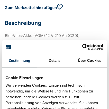
Zum Merkzettel hinzufügen
Beschreibung
Blei-Vlies-Akku (AGM) 12 V 210 Ah (C20),
verschlossen, wartungsfrei, (10-12 Jahre), Maße 520 x
240 x 223 mm, Innengewinde M8, Gewicht ca.67,50 kg
Zustimmung
Details
Über Cookies
Technische Details
Cookie-Einstellungen
Wir verwenden Cookies. Einige sind technisch
Spannung:
12V
notwendig, um die Webseite und ihre Funktionen zu
betreiben, andere Cookies werden z. B. zur
Personalisierung von Anzeigen verwendet. Sie können
Kapazität:
210Ah
entscheiden, welche Kategorien Sie zulassen möchten.