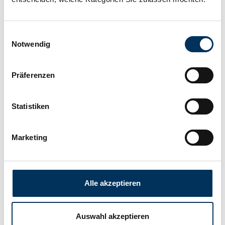
Technologie:
Blei AGM
Einwilligungsauswahl
Notwendig
Hersteller:
BSOL
Präferenzen
Länge:
520mm
Statistiken
Breite:
240mm
Marketing
Höhe:
223mm
Alle akzeptieren
Anschluss:
M8
Auswahl akzeptieren