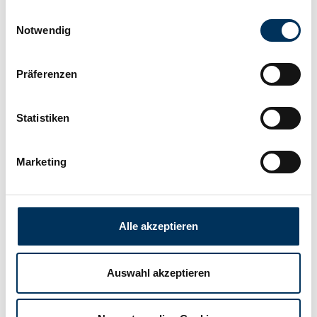
Einwilligungsauswahl
Technologie:
Ni-Cd
Notwendig
Hersteller:
Battery-Kutter
Präferenzen
Breite:
26,2mm
Statistiken
Marketing
Höhe:
100mm
Anschluss:
Kabel
Alle akzeptieren
Gewicht:
0,15kg
Auswahl akzeptieren