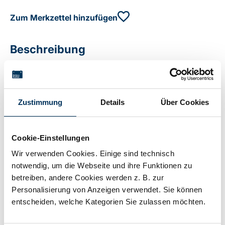
Zum Merkzettel hinzufügen
Beschreibung
2x Sub-C Hochtemperaturzellen, 20 cm Kabel, ohne
Steckverbindung, offene Kabelenden 26,2 x 100 mm
Zustimmung
Details
Über Cookies
Technische Details
Cookie-Einstellungen
Wir verwenden Cookies. Einige sind technisch
notwendig, um die Webseite und ihre Funktionen zu
Spannung:
2,4V
betreiben, andere Cookies werden z. B. zur
Personalisierung von Anzeigen verwendet. Sie können
entscheiden, welche Kategorien Sie zulassen möchten.
Kapazität:
2,5Ah