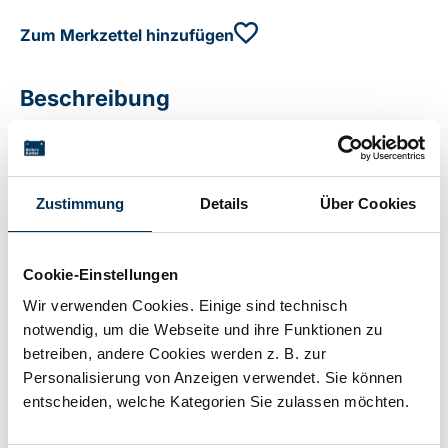
Zum Merkzettel hinzufügen
Beschreibung
2x Sub-C Hochtemperaturzellen, 20 cm Kabel, 23 x 85
mm
Zustimmung
Details
Über Cookies
Technische Details
Cookie-Einstellungen
Wir verwenden Cookies. Einige sind technisch
notwendig, um die Webseite und ihre Funktionen zu
Spannung:
2,4V
betreiben, andere Cookies werden z. B. zur
Personalisierung von Anzeigen verwendet. Sie können
entscheiden, welche Kategorien Sie zulassen möchten.
Kapazität:
1,8Ah