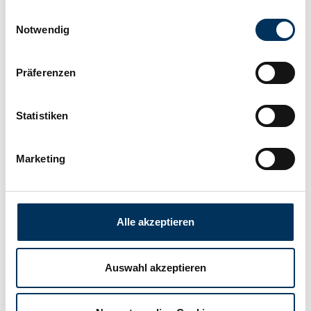
Einwilligungsauswahl
Technologie:
Ni-Cd
Notwendig
Hersteller:
Battery-Kutter
Präferenzen
Breite:
23mm
Statistiken
Marketing
Höhe:
85mm
Anschluss:
Kabel
Alle akzeptieren
Gewicht:
0,091kg
Auswahl akzeptieren