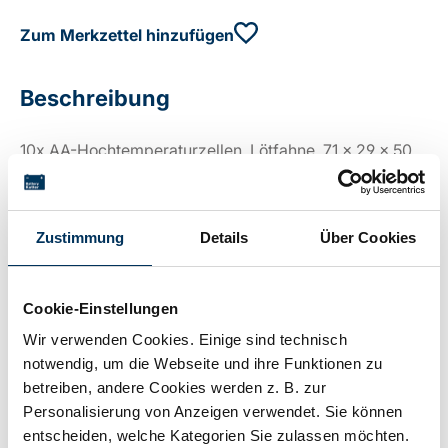
Zum Merkzettel hinzufügen
Beschreibung
10x AA-Hochtemperaturzellen, Lötfahne, 71 x 29 x 50
mm
Zustimmung
Details
Über Cookies
Technische Details
Cookie-Einstellungen
Spannung:
12V
Wir verwenden Cookies. Einige sind technisch
notwendig, um die Webseite und ihre Funktionen zu
betreiben, andere Cookies werden z. B. zur
Kapazität:
0,8Ah
Personalisierung von Anzeigen verwendet. Sie können
entscheiden, welche Kategorien Sie zulassen möchten.