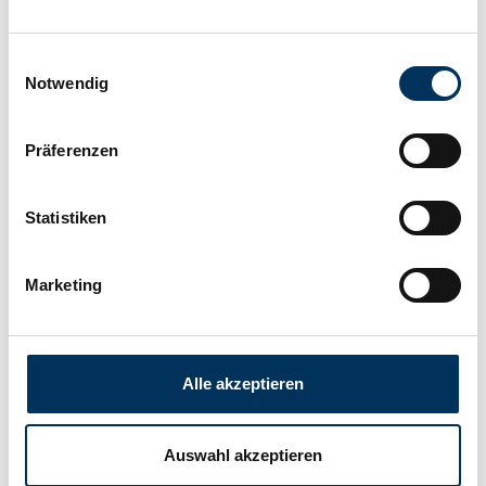
Technologie:
Ni-Cd
Einwilligungsauswahl
Notwendig
Hersteller:
Battery-Kutter
Präferenzen
Länge:
71mm
Statistiken
Breite:
29mm
Marketing
Höhe:
50mm
Alle akzeptieren
Anschluss:
LF
Auswahl akzeptieren
Gewicht:
0,195kg