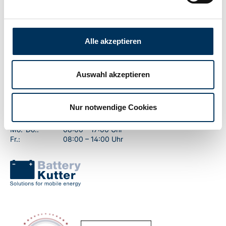
Kontakt
Battery-Kutter GmbH & Co. KG
Alle akzeptieren
Robert-Koch-Straße 19a
22851 Norderstedt
T
+49 40 401 161-0
Auswahl akzeptieren
F
+49 40 401 161-79
info@battery-kutter.de
Nur notwendige Cookies
Kundenservice:
Mo.-Do.:
08:00 – 17:00 Uhr
Fr.:
08:00 – 14:00 Uhr