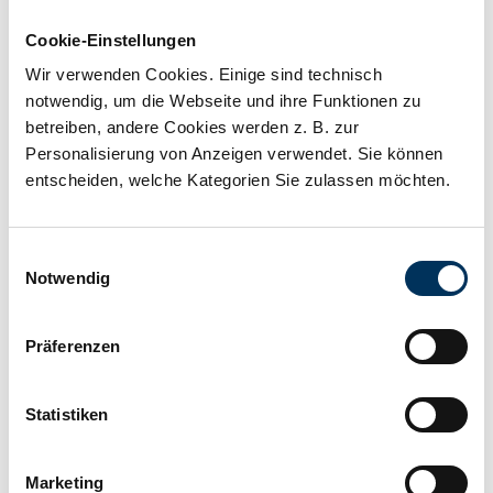
Zum Merkzettel hinzufügen
Cookie-Einstellungen
Wir verwenden Cookies. Einige sind technisch
notwendig, um die Webseite und ihre Funktionen zu
Beschreibung
betreiben, andere Cookies werden z. B. zur
Personalisierung von Anzeigen verwendet. Sie können
von M5 Innengewinde auf DIN-Rundpol + / - (ein Satz
entscheiden, welche Kategorien Sie zulassen möchten.
inklusive Inbusschrauben M5)
Einwilligungsauswahl
Notwendig
Technische Details
Präferenzen
Hersteller:
Zubehör
Statistiken
Marketing