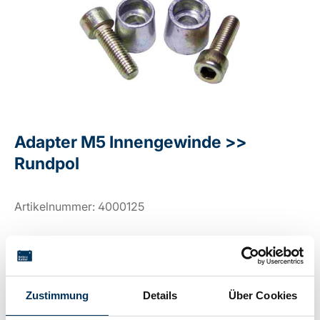
Adapter M5 Innengewinde >>
Rundpol
Artikelnummer:
4000125
Lieferzeit 2-5 Werktage
Für Preis bitte anmelden
Zustimmung
Details
Über Cookies