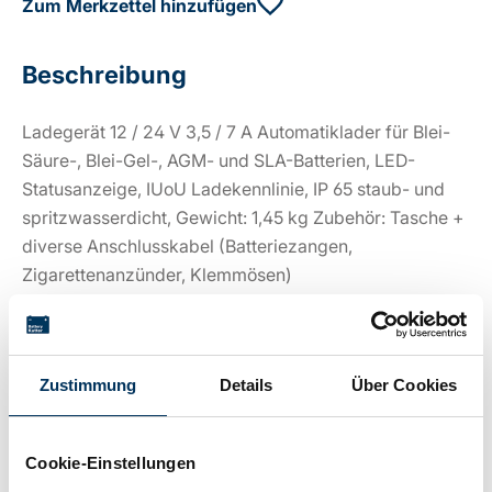
Zum Merkzettel hinzufügen
Beschreibung
Ladegerät 12 / 24 V 3,5 / 7 A Automatiklader für Blei-
Säure-, Blei-Gel-, AGM- und SLA-Batterien, LED-
Statusanzeige, IUoU Ladekennlinie, IP 65 staub- und
spritzwasserdicht, Gewicht: 1,45 kg Zubehör: Tasche +
diverse Anschlusskabel (Batteriezangen,
Zigarettenanzünder, Klemmösen)
Technische Details
Zustimmung
Details
Über Cookies
Spannung:
12V
Cookie-Einstellungen