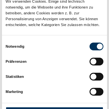
Wir verwenden Cookies. Einige sind technisch
notwendig, um die Webseite und ihre Funktionen zu
Kapazität:
7Ah
betreiben, andere Cookies werden z. B. zur
Personalisierung von Anzeigen verwendet. Sie können
Technologie:
Blei Ladegerät
entscheiden, welche Kategorien Sie zulassen möchten.
Anschluss:
divers
Einwilligungsauswahl
Notwendig
Länge:
200mm
Präferenzen
Breite:
80mm
Statistiken
Höhe:
50mm
Marketing
Hersteller:
4-Load