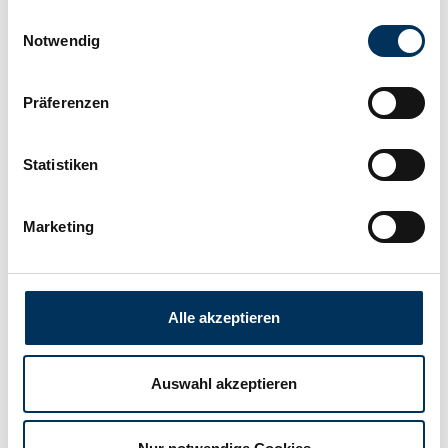
Einwilligungsauswahl
Technology:
Silver oxide
Notwendig
Manufacturer:
Varta
Präferenzen
Width:
9,5mm
Statistiken
Marketing
Height:
1,65mm
Connection:
Flattop
Alle akzeptieren
Weight:
0,001kg
Auswahl akzeptieren