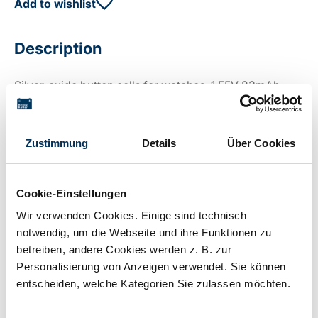
Add to wishlist
Description
Silver-oxide button cells for watches, 1.55V 23mAh
Other manufacturers' model numbers: SR916SW, WA,
617, 373, SB-AJ/DJ, 280-45, SR 68,
Zustimmung
Details
Über Cookies
Technical details
Cookie-Einstellungen
Wir verwenden Cookies. Einige sind technisch
notwendig, um die Webseite und ihre Funktionen zu
Voltage:
1,5V
betreiben, andere Cookies werden z. B. zur
Personalisierung von Anzeigen verwendet. Sie können
entscheiden, welche Kategorien Sie zulassen möchten.
Capacity:
0,023Ah