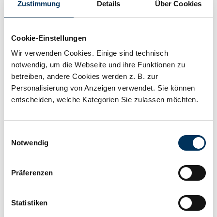
Zustimmung
Details
Über Cookies
Battery racks and lockers: all sizes
Cookie-Einstellungen
Wir verwenden Cookies. Einige sind technisch
notwendig, um die Webseite und ihre Funktionen zu
We can offer you racks or lockers that will fit any battery
betreiben, andere Cookies werden z. B. zur
installation, so your batteries can have the optimal set-
Personalisierung von Anzeigen verwendet. Sie können
up. For enquiries, please email bestellung@battery-
kutter.de or give us a call on +49 (0)40 611631 0. We look
entscheiden, welche Kategorien Sie zulassen möchten.
Login for price
forward to hearing from you!
Einwilligungsauswahl
Notwendig
Learn more
Präferenzen
item will be available again shortly
Statistiken