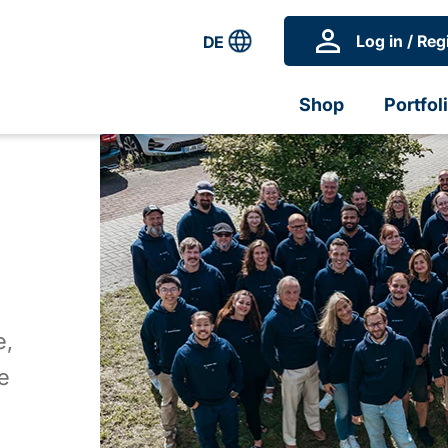
Log in / Reg
DE
Shop
Portfol
e,
e