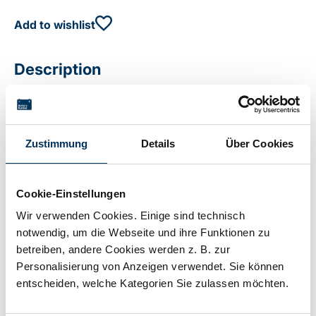
Add to wishlist
Description
Alkaline battery 1.5 V 8000mAh Buyable in full pack
quantity up to 20 units (shrink-wrapped)
Zustimmung
Details
Über Cookies
Technical details
Cookie-Einstellungen
Wir verwenden Cookies. Einige sind technisch
notwendig, um die Webseite und ihre Funktionen zu
Voltage:
1,5V
betreiben, andere Cookies werden z. B. zur
Personalisierung von Anzeigen verwendet. Sie können
entscheiden, welche Kategorien Sie zulassen möchten.
Capacity:
8Ah