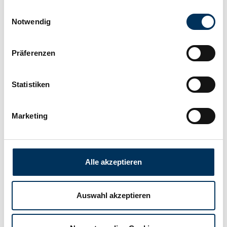
Einwilligungsauswahl
Technology:
Alkaline
Notwendig
Connection:
Flattop
Präferenzen
Width:
34,2mm
Statistiken
Marketing
Height:
61,5mm
Manufacturer:
Varta
Alle akzeptieren
Weight:
0,6kg
Auswahl akzeptieren