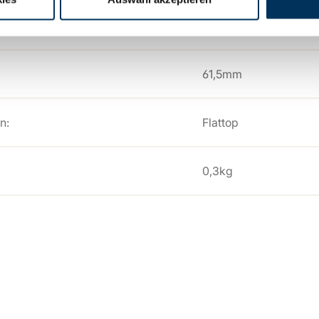
34,2mm
61,5mm
n:
Flattop
0,3kg