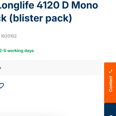
Longlife 4120 D Mono
k (blister pack)
:
1020102
 2-5 working days
e
Contact