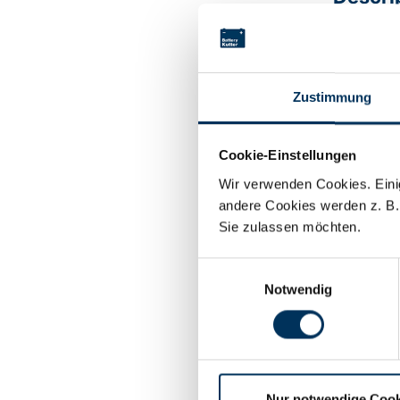
Alkaline b
Zustimmung
Technic
Cookie-Einstellungen
Wir verwenden Cookies. Einig
Voltage:
andere Cookies werden z. B.
Sie zulassen möchten.
Capacity:
Einwilligungsauswahl
Notwendig
Technolog
Manufactu
Nur notwendige Cook