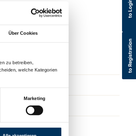
to Login
its (blister pack)
Über Cookies
to Registration
en zu betreiben,
cheiden, welche Kategorien
Marketing
Alle akzeptieren