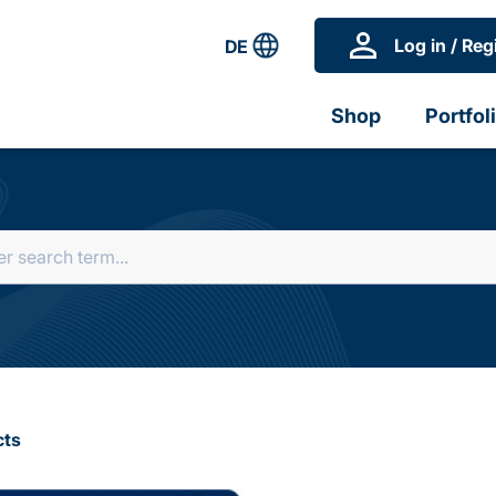
Log in / Reg
DE
Shop
Portfol
cts