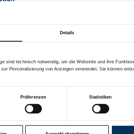
attery 1.5 V 8000mAh Buyable in full pack quantity up to 10 un
Details
al details
e sind technisch notwendig, um die Webseite und ihre Funktion
1,5V
 zur Personalisierung von Anzeigen verwendet. Sie können ents
8Ah
Präferenzen
Statistiken
y:
Alkaline
rer:
Varta
ies
Auswahl akzeptieren