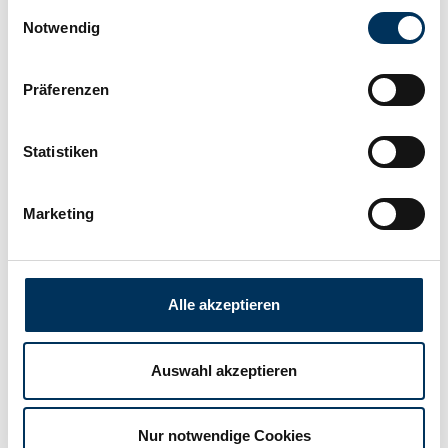
Einwilligungsauswahl
Notwendig
Connection:
Flattop
Präferenzen
Width:
26,2mm
Statistiken
Height:
50mm
Marketing
Manufacturer:
Varta
Alle akzeptieren
Weight:
0,072kg
Auswahl akzeptieren
Nur notwendige Cookies