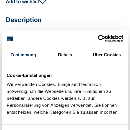
Add to wishlist
Description
Alkaline battery 1.5 V 3500mAh Buyable in full pack
quantity up to 20 units (blister pack)
Zustimmung
Details
Über Cookies
Technical details
Cookie-Einstellungen
Wir verwenden Cookies. Einige sind technisch
Voltage:
1,5V
notwendig, um die Webseite und ihre Funktionen zu
betreiben, andere Cookies werden z. B. zur
Personalisierung von Anzeigen verwendet. Sie können
Capacity:
3,5Ah
entscheiden, welche Kategorien Sie zulassen möchten.
Technology:
Alkaline