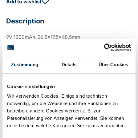
Add to wishlist
Description
9V 1200mAh, 26.5x17.5x48.5mm
Technical details
Zustimmung
Details
Über Cookies
Cookie-Einstellungen
Voltage:
9V
Wir verwenden Cookies. Einige sind technisch
notwendig, um die Webseite und ihre Funktionen zu
Capacity:
1,2Ah
betreiben, andere Cookies werden z. B. zur
Personalisierung von Anzeigen verwendet. Sie können
entscheiden, welche Kategorien Sie zulassen möchten.
Technology:
Lithium