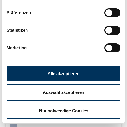
Length:
97mm
Präferenzen
Width:
24mm
Statistiken
Height:
57,5mm
Marketing
Manufacturer:
SUN Battery
Alle akzeptieren
Weight:
0,301kg
Auswahl akzeptieren
Downloads
Nur notwendige Cookies
MSDS SUN Battery VRLA DE