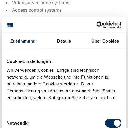
Video surveillance systems
Access control systems
Technical details
Zustimmung
Details
Über Cookies
Voltage:
6V
Cookie-Einstellungen
Wir verwenden Cookies. Einige sind technisch
Capacity:
1,2Ah
notwendig, um die Webseite und ihre Funktionen zu
betreiben, andere Cookies werden z. B. zur
Personalisierung von Anzeigen verwendet. Sie können
Technology:
Lead AGM
entscheiden, welche Kategorien Sie zulassen möchten.
Connection:
T1
Einwilligungsauswahl
Notwendig