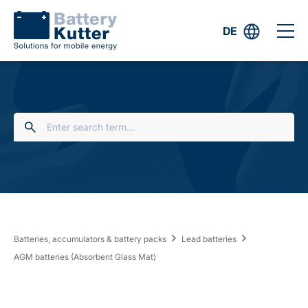
DE
Batteries, accumulators & battery packs
Lead batteries
AGM batteries (Absorbent Glass Mat)