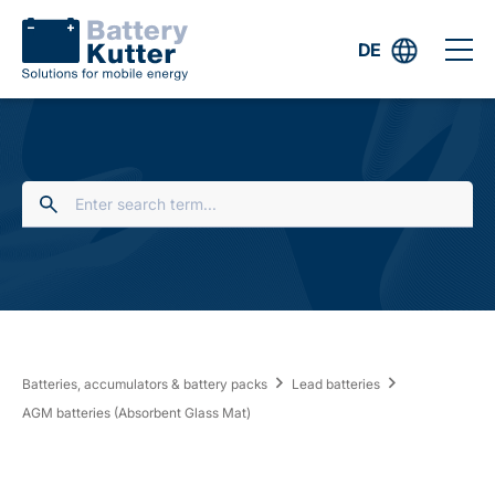
DE
Batteries, accumulators & battery packs
Lead batteries
AGM batteries (Absorbent Glass Mat)