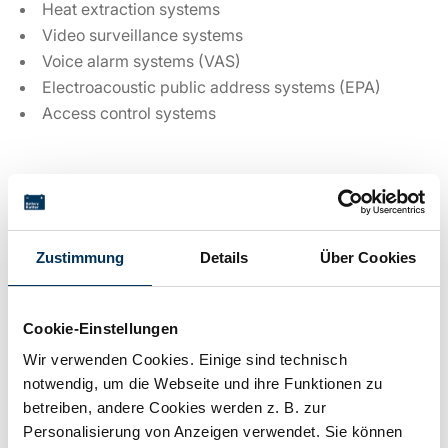
Heat extraction systems
Video surveillance systems
Voice alarm systems (VAS)
Electroacoustic public address systems (EPA)
Access control systems
Technical details
Zustimmung
Details
Über Cookies
Voltage:
12V
Cookie-Einstellungen
Capacity:
65Ah
Wir verwenden Cookies. Einige sind technisch
notwendig, um die Webseite und ihre Funktionen zu
betreiben, andere Cookies werden z. B. zur
Technology:
Lead AGM
Personalisierung von Anzeigen verwendet. Sie können