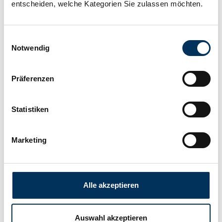
entscheiden, welche Kategorien Sie zulassen möchten.
Manufacturer:
SUN Battery
Einwilligungsauswahl
Notwendig
Length:
348mm
Präferenzen
Width:
167mm
Statistiken
Height:
178mm
Marketing
Connection:
M6
Weight:
22kg
Alle akzeptieren
Downloads
Auswahl akzeptieren