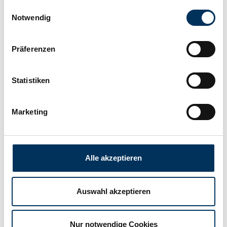
Einwilligungsauswahl
Connection:
M6
Notwendig
Präferenzen
Length:
195mm
Statistiken
Width:
130mm
Marketing
Height:
168mm
Manufacturer:
SUN Battery
Alle akzeptieren
Weight:
11kg
Auswahl akzeptieren
Downloads
Nur notwendige Cookies