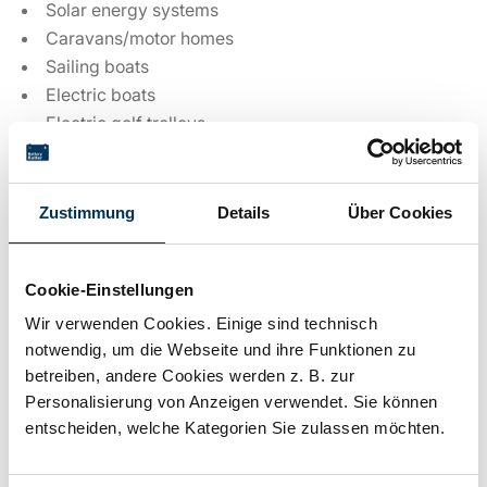
Solar energy systems
Caravans/motor homes
Sailing boats
Electric boats
Electric golf trolleys
Zustimmung
Details
Über Cookies
Technical details
Cookie-Einstellungen
Voltage:
12V
Wir verwenden Cookies. Einige sind technisch
notwendig, um die Webseite und ihre Funktionen zu
Capacity:
36,2Ah
betreiben, andere Cookies werden z. B. zur
Personalisierung von Anzeigen verwendet. Sie können
entscheiden, welche Kategorien Sie zulassen möchten.
Technology:
Lead AGM