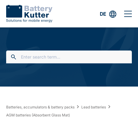
DE
Batteries, accumulators & battery packs
Lead batteries
AGM batteries (Absorbent Glass Mat)