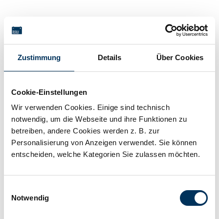
Technical details
Zustimmung
Details
Über Cookies
Voltage:
12V
Cookie-Einstellungen
Capacity:
4,6Ah
Wir verwenden Cookies. Einige sind technisch
notwendig, um die Webseite und ihre Funktionen zu
betreiben, andere Cookies werden z. B. zur
Technology:
Lead AGM
Personalisierung von Anzeigen verwendet. Sie können
entscheiden, welche Kategorien Sie zulassen möchten.
Connection:
T1/T2
Einwilligungsauswahl
Notwendig
Length:
151mm