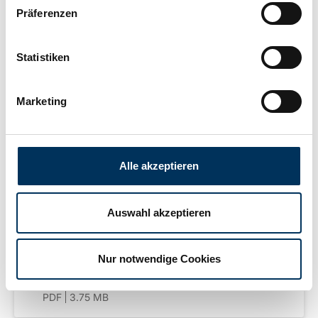
Präferenzen
Width:
50mm
Statistiken
Height:
100mm
Marketing
Manufacturer:
SSB Battery
Alle akzeptieren
Weight:
1,9kg
Auswahl akzeptieren
Downloads
Nur notwendige Cookies
MSDS SSB Battery VRLA DE
PDF
3.75 MB