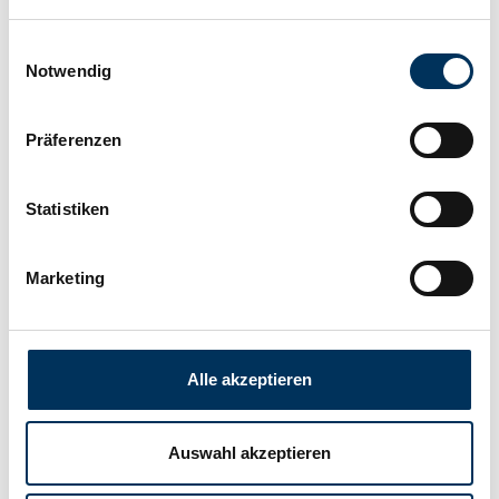
Technology:
Ni-Mh
Einwilligungsauswahl
Notwendig
Connection:
Connector
Präferenzen
Length:
43mm
Statistiken
Width:
15mm
Marketing
Height:
51mm
Alle akzeptieren
Manufacturer:
Battery-Kutter
Auswahl akzeptieren
Weight:
0,125kg