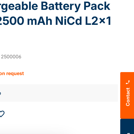
geable Battery Pack
2500 mAh NiCd L2x1
:
2500006
 on request
Contact
e