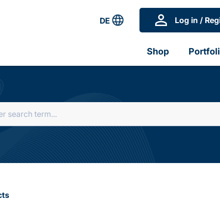
Log in / Reg
DE
Shop
Portfol
cts