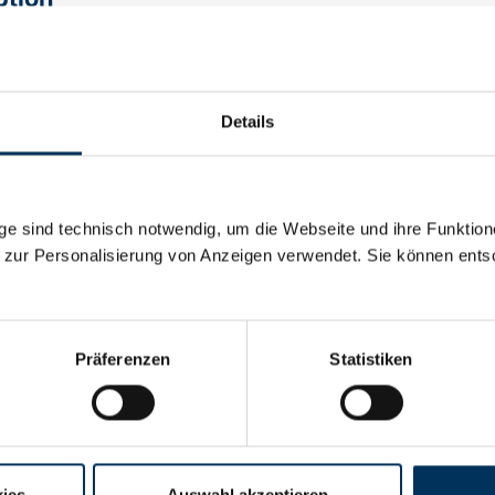
temperaturzellen, 20 cm cable, 26,2 x 100 mm
Details
al details
e sind technisch notwendig, um die Webseite und ihre Funktion
2,4V
 zur Personalisierung von Anzeigen verwendet. Sie können ents
2,5Ah
Präferenzen
Statistiken
y:
Ni-Cd
rer:
Battery-Kutter
ies
Auswahl akzeptieren