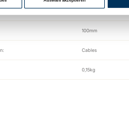
26,2mm
100mm
n:
Cables
0,15kg