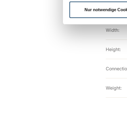
Nur notwendige Cook
Length:
Width:
Height:
Connectio
Weight: