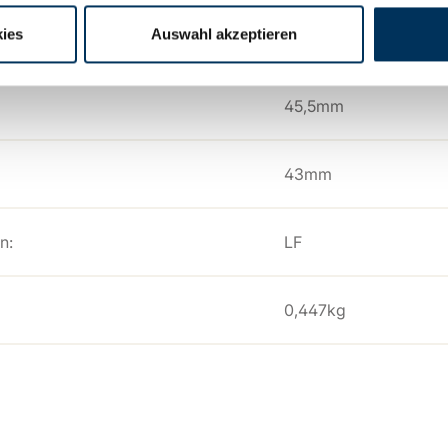
ies
Auswahl akzeptieren
112,5mm
45,5mm
43mm
n:
LF
0,447kg