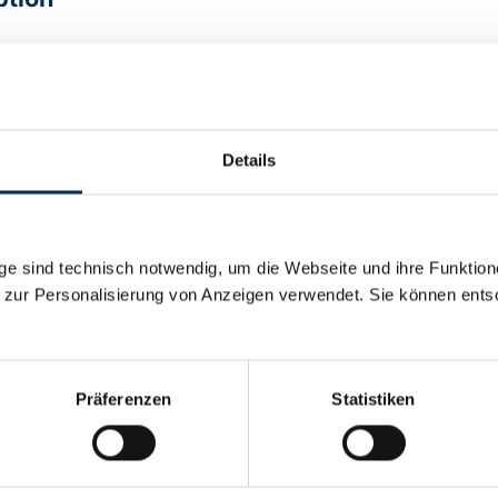
 high-temperature cells, Solder tag, 112,5 x 45,5 x 43 mm
al details
Details
12V
e sind technisch notwendig, um die Webseite und ihre Funktion
 zur Personalisierung von Anzeigen verwendet. Sie können ents
1,8Ah
y:
Ni-Cd
Präferenzen
Statistiken
rer:
Battery-Kutter