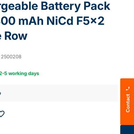
geable Battery Pack
800 mAh NiCd F5x2
e Row
:
2500208
 2-5 working days
e
Contact