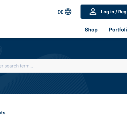
Log in / Reg
DE
Shop
Portfol
cts