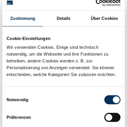
Add to wishlist
Zustimmung
Details
Über Cookies
Description
Cookie-Einstellungen
Battery Kutter delivers lithium-ion rechargeable
Wir verwenden Cookies. Einige sind technisch
batteries of every size from every major manufacturer.
notwendig, um die Webseite und ihre Funktionen zu
Because of the huge quantity of cells and their diverse
betreiben, andere Cookies werden z. B. zur
characteristics, we are not able to display them all
Personalisierung von Anzeigen verwendet. Sie können
here, opting to show you a selection instead. We are
entscheiden, welche Kategorien Sie zulassen möchten.
very happy to advise you with a range of suitable
options for your needs - just give us a call ...
Einwilligungsauswahl
Notwendig
Technical details
Präferenzen