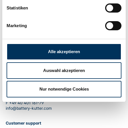
Manufacturer:
Battery-Kutter
Statistiken
Weight:
0,001kg
Marketing
Alle akzeptieren
Auswahl akzeptieren
Contact
Battery-Kutter GmbH & Co. KG
Robert-Koch-Straße 19a
Nur notwendige Cookies
22851 Norderstedt
T
+49 40 401 161-0
F
+49 40 401 161-79
info@battery-kutter.com
Customer support