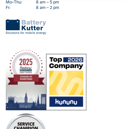
Mo–Thu:
8 am – 5 pm
Fr:
8 am – 2 pm