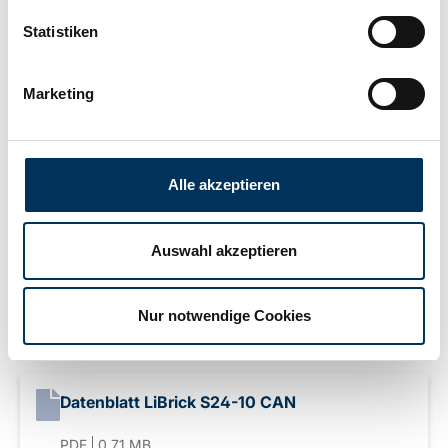
Statistiken
Width:
77mm
Marketing
Height:
168mm
Alle akzeptieren
Connection:
M5
Auswahl akzeptieren
Weight:
2,7kg
Nur notwendige Cookies
Downloads
Datenblatt LiBrick S24-10 CAN
PDF
0.71 MB