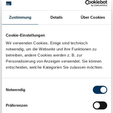
Storage
Zustimmung
Details
Über Cookies
Technical details
Cookie-Einstellungen
Wir verwenden Cookies. Einige sind technisch
Voltage:
25,6V
notwendig, um die Webseite und ihre Funktionen zu
betreiben, andere Cookies werden z. B. zur
Capacity:
10Ah
Personalisierung von Anzeigen verwendet. Sie können
entscheiden, welche Kategorien Sie zulassen möchten.
Technology:
LiFePO4
Einwilligungsauswahl
Notwendig
Manufacturer:
LiBrick
Präferenzen
Length:
181mm