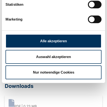
Statistiken
Length:
148mm
Marketing
Width:
86mm
Height:
105mm
Alle akzeptieren
Connection:
various
Auswahl akzeptieren
Weight:
1,1kg
Nur notwendige Cookies
Downloads
PDF
0.23 MB