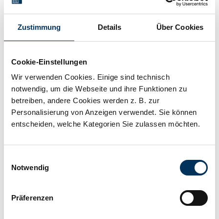
Emergency Lighting
Measuring instruments
Zustimmung
Details
Über Cookies
Technical details
Cookie-Einstellungen
Wir verwenden Cookies. Einige sind technisch
notwendig, um die Webseite und ihre Funktionen zu
Voltage:
12,8V
betreiben, andere Cookies werden z. B. zur
Personalisierung von Anzeigen verwendet. Sie können
entscheiden, welche Kategorien Sie zulassen möchten.
Capacity:
4Ah
Einwilligungsauswahl
Technology:
LiFePO4
Notwendig
Manufacturer:
Intact
Präferenzen