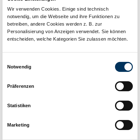
Capacity:
3Ah
Wir verwenden Cookies. Einige sind technisch
notwendig, um die Webseite und ihre Funktionen zu
Technology:
LiFePO4
betreiben, andere Cookies werden z. B. zur
Personalisierung von Anzeigen verwendet. Sie können
entscheiden, welche Kategorien Sie zulassen möchten.
Connection:
various
Einwilligungsauswahl
Length:
134mm
Notwendig
Präferenzen
Width:
65mm
Statistiken
Height:
92mm
Marketing
Manufacturer:
Intact