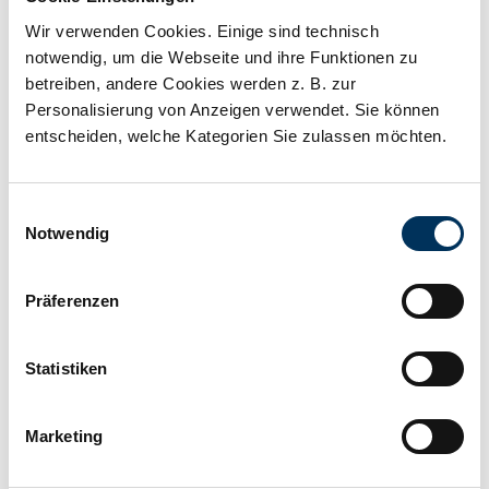
Capacity:
8,5Ah
Wir verwenden Cookies. Einige sind technisch
notwendig, um die Webseite und ihre Funktionen zu
Technology:
Lead gel
betreiben, andere Cookies werden z. B. zur
Personalisierung von Anzeigen verwendet. Sie können
entscheiden, welche Kategorien Sie zulassen möchten.
Manufacturer:
Intact
Einwilligungsauswahl
Length:
150mm
Notwendig
Präferenzen
Width:
87mm
Statistiken
Height:
94mm
Marketing
Connection:
various