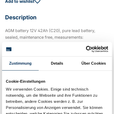
Add to wishlist
Description
AGM battery 12V 42Ah (C20), pure lead battery,
sealed, maintenance free, measurements:
195x165x173mm, M6 socket connector or SAE terminal
with 3/8"" socket, weight ca.17.4kg
Zustimmung
Details
Über Cookies
Technical details
Cookie-Einstellungen
Wir verwenden Cookies. Einige sind technisch
Voltage:
12V
notwendig, um die Webseite und ihre Funktionen zu
betreiben, andere Cookies werden z. B. zur
Personalisierung von Anzeigen verwendet. Sie können
Capacity:
42Ah
entscheiden, welche Kategorien Sie zulassen möchten.