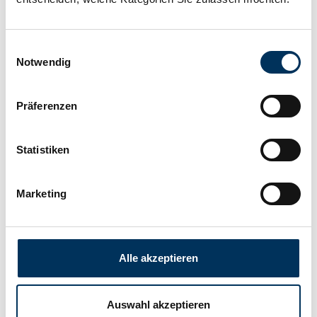
Technology:
Pure lead
Einwilligungsauswahl
Notwendig
Connection:
various
Präferenzen
Length:
198mm
Statistiken
Width:
166mm
Marketing
Height:
163mm
Alle akzeptieren
Manufacturer:
Hawker
Auswahl akzeptieren