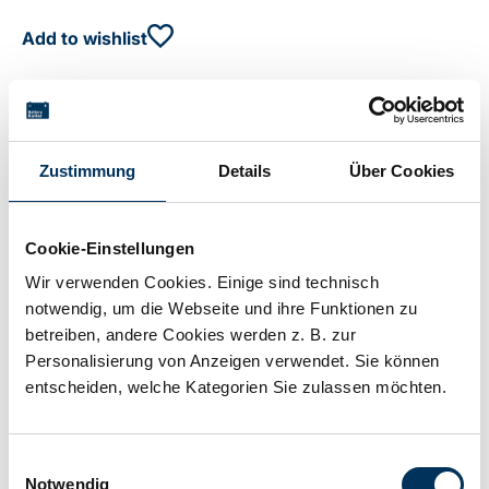
Add to wishlist
Description
Alkaline battery 1.5 V +100% extra life
Zustimmung
Details
Über Cookies
Cookie-Einstellungen
Technical details
Wir verwenden Cookies. Einige sind technisch
notwendig, um die Webseite und ihre Funktionen zu
betreiben, andere Cookies werden z. B. zur
Voltage:
1,5V
Personalisierung von Anzeigen verwendet. Sie können
entscheiden, welche Kategorien Sie zulassen möchten.
Technology:
Alkaline
Einwilligungsauswahl
Notwendig