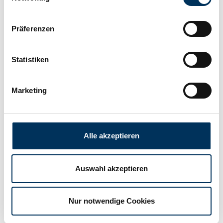
Manufacturer:
Duracell
Präferenzen
Width:
26,2mm
Statistiken
Height:
50mm
Marketing
Connection:
Flattop
Alle akzeptieren
Weight:
0,151kg
Auswahl akzeptieren
Nur notwendige Cookies
Contact