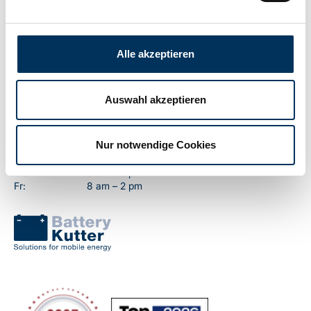
Contact
Battery-Kutter GmbH & Co. KG
Alle akzeptieren
Robert-Koch-Straße 19a
22851 Norderstedt
T
+49 40 401 161-0
Auswahl akzeptieren
F
+49 40 401 161-79
info@battery-kutter.com
Nur notwendige Cookies
Customer support
Mo–Thu:
8 am – 5 pm
Fr:
8 am – 2 pm