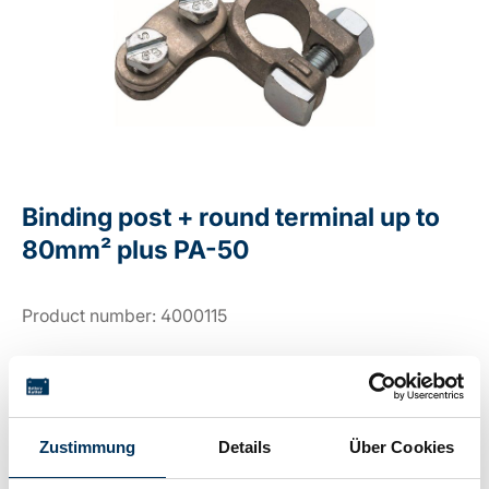
Binding post + round terminal up to
80mm² plus PA-50
Product number:
4000115
delivery time 2-5 working days
Zustimmung
Details
Über Cookies
Login for price