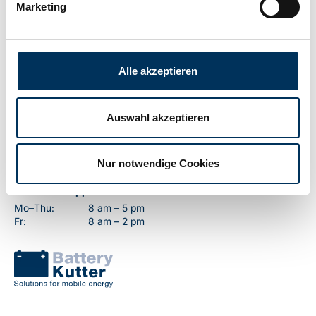
Marketing
Contact
Alle akzeptieren
Battery-Kutter GmbH & Co. KG
Robert-Koch-Straße 19a
22851 Norderstedt
Auswahl akzeptieren
T
+49 40 401 161-0
F
+49 40 401 161-79
info@battery-kutter.com
Nur notwendige Cookies
Customer support
Mo–Thu:
8 am – 5 pm
Fr:
8 am – 2 pm