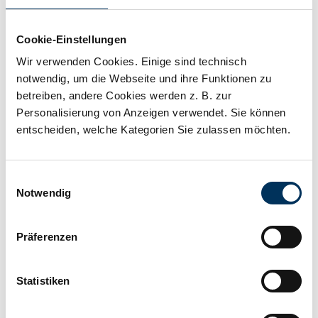
Add to wishlist
Cookie-Einstellungen
Description
Wir verwenden Cookies. Einige sind technisch
notwendig, um die Webseite und ihre Funktionen zu
Grease for terminal protection and acid protection,
betreiben, andere Cookies werden z. B. zur
colour: white; fragrance: neutral
Personalisierung von Anzeigen verwendet. Sie können
entscheiden, welche Kategorien Sie zulassen möchten.
Technical details
Einwilligungsauswahl
Notwendig
Manufacturer:
Accessories
Präferenzen
Weight:
0,05kg
Statistiken