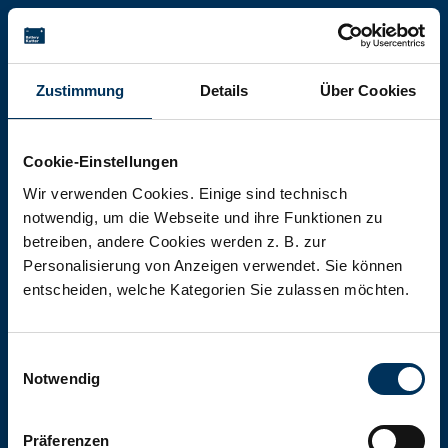
Battery-Kutter Shop
Zustimmung
Details
Über Cookies
In unserem Shop finden Sie Batterien,
Akkumulatoren und Akkupacks
Cookie-Einstellungen
jeglicher Art, Größe und Leistung.
Wir verwenden Cookies. Einige sind technisch
notwendig, um die Webseite und ihre Funktionen zu
betreiben, andere Cookies werden z. B. zur
Zum Shop
Personalisierung von Anzeigen verwendet. Sie können
entscheiden, welche Kategorien Sie zulassen möchten.
Einwilligungsauswahl
Notwendig
Präferenzen