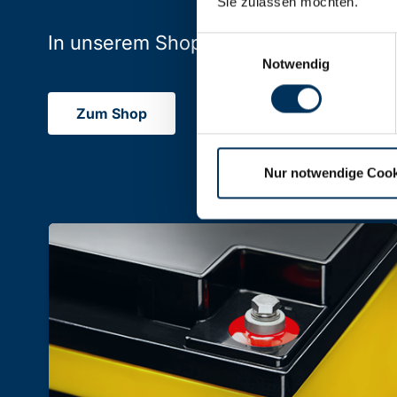
Sie zulassen möchten.
In unserem Shop finden Sie Batterien,
Einwilligungsauswahl
Notwendig
Zum Shop
Nur notwendige Cook