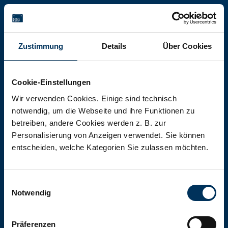
Battery-Kutter Shop
Zustimmung
Details
Über Cookies
In unserem Shop finden Sie Batterien,
Akkumulatoren und Akkupacks
Cookie-Einstellungen
jeglicher Art, Größe und Leistung.
Wir verwenden Cookies. Einige sind technisch
notwendig, um die Webseite und ihre Funktionen zu
betreiben, andere Cookies werden z. B. zur
Zum Shop
Personalisierung von Anzeigen verwendet. Sie können
entscheiden, welche Kategorien Sie zulassen möchten.
Einwilligungsauswahl
Notwendig
Präferenzen