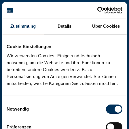
Battery-Kutter Shop
Zustimmung
Details
Über Cookies
In unserem Shop finden Sie Batterien,
Akkumulatoren und Akkupacks
Cookie-Einstellungen
jeglicher Art, Größe und Leistung.
Wir verwenden Cookies. Einige sind technisch
notwendig, um die Webseite und ihre Funktionen zu
betreiben, andere Cookies werden z. B. zur
Zum Shop
Personalisierung von Anzeigen verwendet. Sie können
entscheiden, welche Kategorien Sie zulassen möchten.
Einwilligungsauswahl
Notwendig
Präferenzen