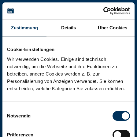
Battery-Kutter Shop
Zustimmung
Details
Über Cookies
In unserem Shop finden Sie Batterien,
Akkumulatoren und Akkupacks
Cookie-Einstellungen
jeglicher Art, Größe und Leistung.
Wir verwenden Cookies. Einige sind technisch
notwendig, um die Webseite und ihre Funktionen zu
betreiben, andere Cookies werden z. B. zur
Zum Shop
Personalisierung von Anzeigen verwendet. Sie können
entscheiden, welche Kategorien Sie zulassen möchten.
Einwilligungsauswahl
Notwendig
Präferenzen