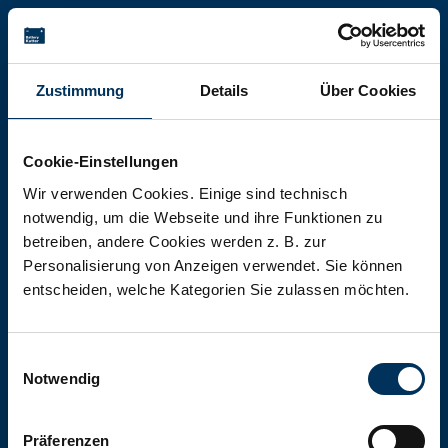
Battery-Kutter Shop
Zustimmung
Details
Über Cookies
In unserem Shop finden Sie Batterien,
Akkumulatoren und Akkupacks
Cookie-Einstellungen
jeglicher Art, Größe und Leistung.
Wir verwenden Cookies. Einige sind technisch
notwendig, um die Webseite und ihre Funktionen zu
betreiben, andere Cookies werden z. B. zur
Zum Shop
Personalisierung von Anzeigen verwendet. Sie können
entscheiden, welche Kategorien Sie zulassen möchten.
Einwilligungsauswahl
Notwendig
Präferenzen