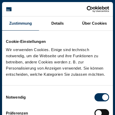
Battery-Kutter Shop
Zustimmung
Details
Über Cookies
In unserem Shop finden Sie Batterien,
Akkumulatoren und Akkupacks
Cookie-Einstellungen
jeglicher Art, Größe und Leistung.
Wir verwenden Cookies. Einige sind technisch
notwendig, um die Webseite und ihre Funktionen zu
betreiben, andere Cookies werden z. B. zur
Zum Shop
Personalisierung von Anzeigen verwendet. Sie können
entscheiden, welche Kategorien Sie zulassen möchten.
Einwilligungsauswahl
Notwendig
Präferenzen