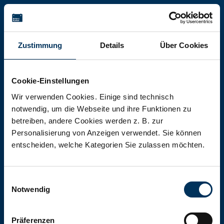
Battery-Kutter Shop
Zustimmung
Details
Über Cookies
In unserem Shop finden Sie Batterien,
Akkumulatoren und Akkupacks
Cookie-Einstellungen
jeglicher Art, Größe und Leistung.
Wir verwenden Cookies. Einige sind technisch
notwendig, um die Webseite und ihre Funktionen zu
betreiben, andere Cookies werden z. B. zur
Zum Shop
Personalisierung von Anzeigen verwendet. Sie können
entscheiden, welche Kategorien Sie zulassen möchten.
Einwilligungsauswahl
Notwendig
Präferenzen