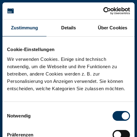
Battery-Kutter Shop
Zustimmung
Details
Über Cookies
In unserem Shop finden Sie Batterien,
Akkumulatoren und Akkupacks
Cookie-Einstellungen
jeglicher Art, Größe und Leistung.
Wir verwenden Cookies. Einige sind technisch
notwendig, um die Webseite und ihre Funktionen zu
betreiben, andere Cookies werden z. B. zur
Zum Shop
Personalisierung von Anzeigen verwendet. Sie können
entscheiden, welche Kategorien Sie zulassen möchten.
Einwilligungsauswahl
Notwendig
Präferenzen