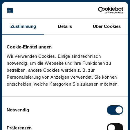
Battery-Kutter Shop
Zustimmung
Details
Über Cookies
In unserem Shop finden Sie Batterien,
Akkumulatoren und Akkupacks
Cookie-Einstellungen
jeglicher Art, Größe und Leistung.
Wir verwenden Cookies. Einige sind technisch
notwendig, um die Webseite und ihre Funktionen zu
betreiben, andere Cookies werden z. B. zur
Zum Shop
Personalisierung von Anzeigen verwendet. Sie können
entscheiden, welche Kategorien Sie zulassen möchten.
Einwilligungsauswahl
Notwendig
Präferenzen