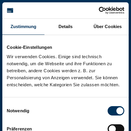
Battery-Kutter Shop
Zustimmung
Details
Über Cookies
In unserem Shop finden Sie Batterien,
Akkumulatoren und Akkupacks
Cookie-Einstellungen
jeglicher Art, Größe und Leistung.
Wir verwenden Cookies. Einige sind technisch
notwendig, um die Webseite und ihre Funktionen zu
betreiben, andere Cookies werden z. B. zur
Zum Shop
Personalisierung von Anzeigen verwendet. Sie können
entscheiden, welche Kategorien Sie zulassen möchten.
Einwilligungsauswahl
Notwendig
Präferenzen