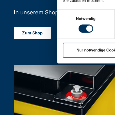
Sie zulassen möchten.
In unserem Shop finden Sie Batterien,
Einwilligungsauswahl
Notwendig
Zum Shop
Nur notwendige Cook